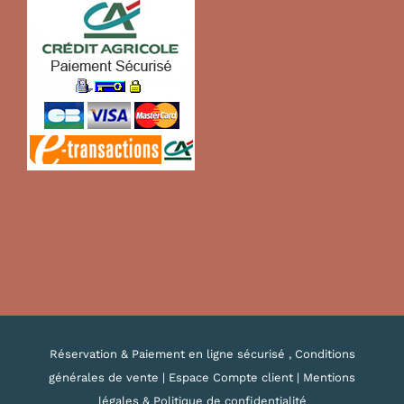
Réservation & Paiement en ligne sécurisé , Conditions
générales de vente
|
Espace Compte client
|
Mentions
légales & Politique de confidentialité